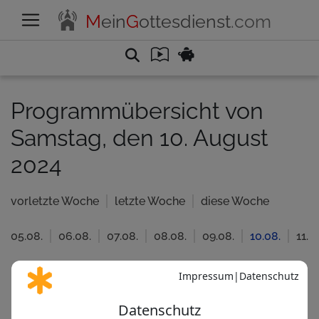
M
ein
G
ottesdienst
.com
Programmübersicht von
Samstag, den 10. August
2024
vorletzte Woche
letzte Woche
diese Woche
05.08.
06.08.
07.08.
08.08.
09.08.
10.08.
11.0
Katholisch
Evangelisc