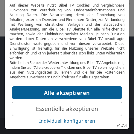
Folge MeinGottesdienst.com auf den
Sozialen Medien
Mit der
Online Bibel
oder der
Bibel-App
von
BibelTV können Sie die Bibeltexte während
des Gottesdienstes jederzeit mitlesen.
MeinGottesdienst.com:
Impressum
|
Datenschutz