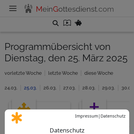
M
ein
G
ottesdienst
.com
Programmübersicht von
Dienstag, den 25. März 2025
vorletzte Woche
letzte Woche
diese Woche
24.03.
25.03.
26.03.
27.03.
28.03.
29.03.
30.03
Katholisch
Evangelisc