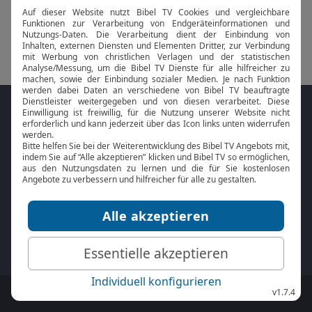
Folge MeinGottesdienst.com auf den
Sozialen Medien
Mit der
Online Bibel
oder der
Bibel-App
von
BibelTV können Sie die Bibeltexte während
des Gottesdienstes jederzeit mitlesen.
MeinGottesdienst.com:
Impressum
|
Datenschutz