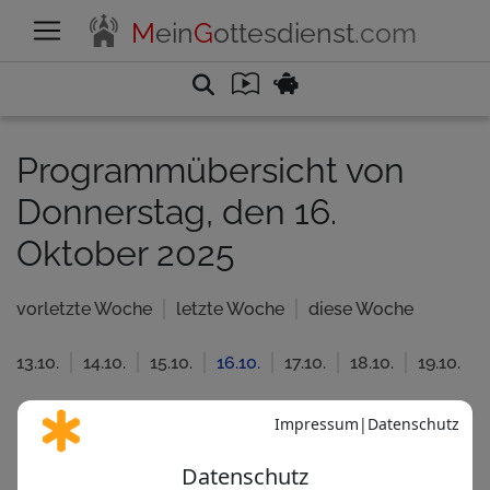
M
ein
G
ottesdienst
.com
Programmübersicht von
Donnerstag, den 16.
Oktober 2025
vorletzte Woche
letzte Woche
diese Woche
13.10.
14.10.
15.10.
16.10.
17.10.
18.10.
19.10.
Katholisch
Evangelisc