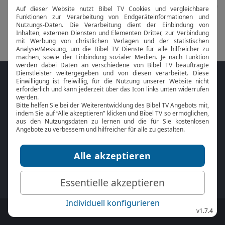
Folge MeinGottesdienst.com auf den
Sozialen Medien
Mit der
Online Bibel
oder der
Bibel-App
von
BibelTV können Sie die Bibeltexte während
des Gottesdienstes jederzeit mitlesen.
MeinGottesdienst.com:
Impressum
|
Datenschutz