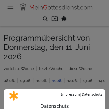
M
ein
G
ottesdienst
.com
Programmübersicht von
Donnerstag, den 11. Juni
2026
vorletzte Woche
letzte Woche
diese Woche
08.06.
09.06.
10.06.
11.06.
12.06.
13.06.
14.06.
Katholisch
Evangelisc