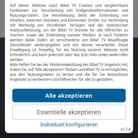
Folge MeinGottesdienst.com auf den
Sozialen Medien
Mit der
Online Bibel
oder der
Bibel-App
von
BibelTV können Sie die Bibeltexte während
des Gottesdienstes jederzeit mitlesen.
MeinGottesdienst.com:
Impressum
|
Datenschutz