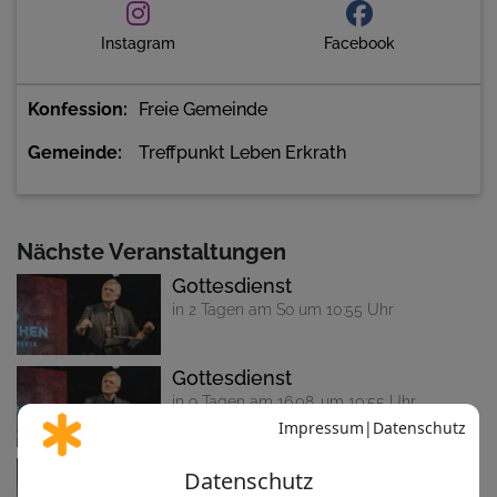
Sei willkommen und mach dir selbst ein Bild!
https://treffpunkt-leben.com/
Instagram
Facebook
Konfession
Freie Gemeinde
Gemeinde
Treffpunkt Leben Erkrath
Nächste Veranstaltungen
Gottesdienst
in 2 Tagen am So um 10:55 Uhr
Gottesdienst
in 9 Tagen am 16.08. um 10:55 Uhr
Gottesdienst
in 16 Tagen am 23.08. um 10:55 Uhr