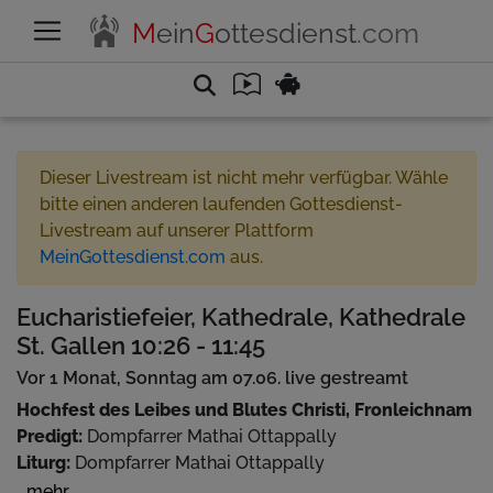
M
ein
G
ottesdienst
.com
Dieser Livestream ist nicht mehr verfügbar. Wähle
bitte einen anderen laufenden Gottesdienst-
Livestream auf unserer Plattform
MeinGottesdienst.com
aus.
Eucharistiefeier, Kathedrale, Kathedrale
St. Gallen 10:26 - 11:45
Vor 1 Monat, Sonntag am 07.06. live gestreamt
Hochfest des Leibes und Blutes Christi, Fronleichnam
Predigt:
Dompfarrer Mathai Ottappally
Liturg:
Dompfarrer Mathai Ottappally
Musik:
DomChor, DomBläser, Orgel, Kantorengesänge
...mehr