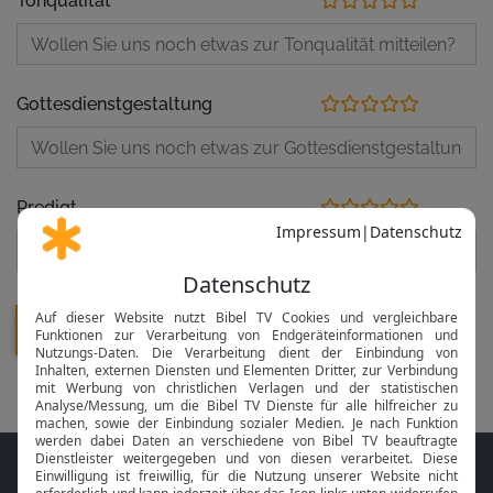
Tonqualität
Gottesdienstgestaltung
Predigt
Folge MeinGottesdienst.com auf den