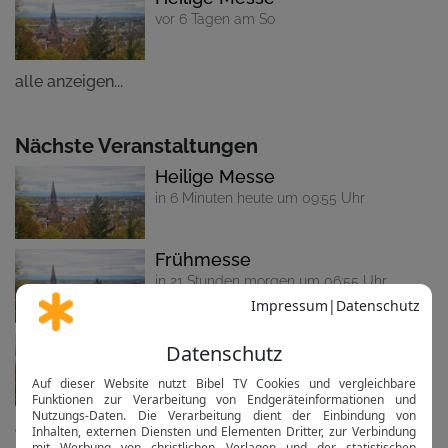
vor 6 Tagen am So
alle anzeigen...
Nächste Veranstaltungen
Heilige Messe
in 6 Minuten heute um 09:55 Uhr
Frühmesse
in 21 Stunden morgen um 06:55 Uhr
Frühmesse
in 4 Tagen am Do um 06:55 Uhr
alle anzeigen...