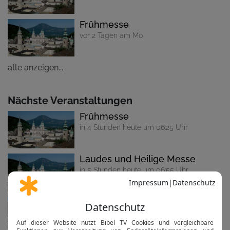
Frühmesse
vor 2 Tagen am Mo
alle anzeigen...
Nächste Veranstaltungen
Frühmesse
in 4 Stunden heute um 06:25 Uhr
Laudes und Heilige Messe
in 5 Stunden heute um 06:55 Uhr
Frühmesse
in 1 Tag morgen um 06:25 Uhr