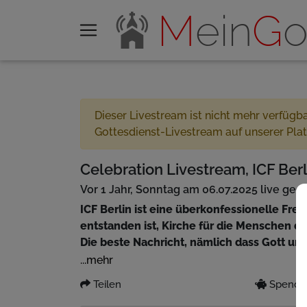
M
ein
G
o
Dieser Livestream ist nicht mehr verfügb
Gottesdienst-Livestream auf unserer Pla
Celebration Livestream, ICF Berli
Vor 1 Jahr, Sonntag am 06.07.2025 live ges
ICF Berlin ist eine überkonfessionelle Fre
entstanden ist, Kirche für die Menschen d
Die beste Nachricht, nämlich dass Gott un
mit uns möchte, wollen wir auf eine zeitg
...mehr
drücken unsere Liebe für das Leben und na
Teilen
Spenden
eine Predigt, die ins Herz geht. Wir freue