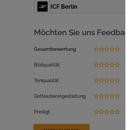
Für weitere Updates: https://t.me/icfberl
ICF Berlin
Möchten Sie uns Feedbac
Gesamtbewertung
Bildqualität
Tonqualität
Gottesdienstgestaltung
Predigt