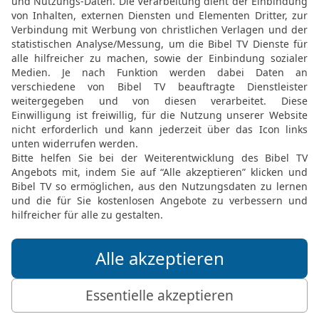
in
Gemeinde abonnieren
k geben?
al