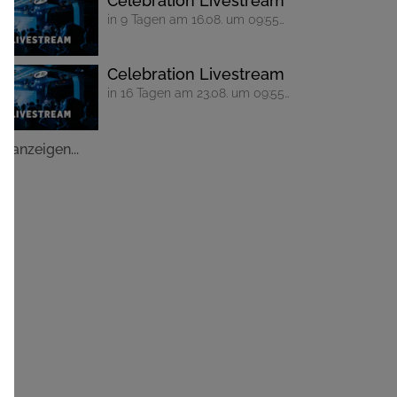
Celebration Livestream
in 9 Tagen am 16.08. um 09:55
Uhr
Celebration Livestream
in 16 Tagen am 23.08. um 09:55
Uhr
le anzeigen...