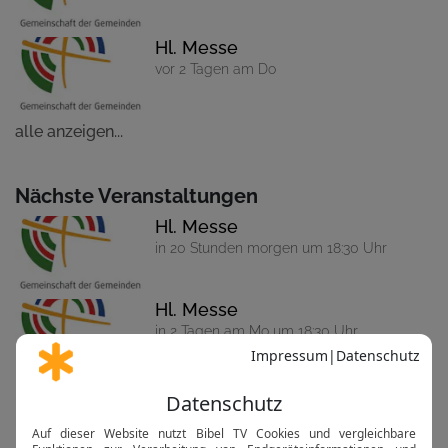
Hl. Messe
vor 2 Tagen am Do
alle anzeigen...
Nächste Veranstaltungen
Hl. Messe
in 20 Stunden morgen um 18:30 Uhr
Hl. Messe
in 2 Tagen am Mo um 18:30 Uhr
Hl. Messe
in 3 Tagen am Di um 18 Uhr