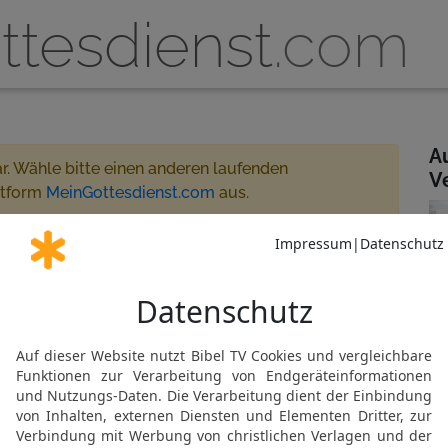
ttesdienst
.com
A
ar. Wähle bitte einen anderen laufenden
V
ttform
MeinGottesdienst.com
aus.
6:55 - 07:45
reamt
 für MeinGottesdienst.com
Gemeinde abonnieren