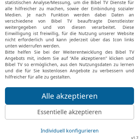
k geben?
al
N
al