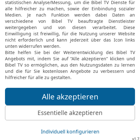
k geben?
al