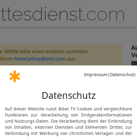
ttesdienst
.com
A
ar. Wähle bitte einen anderen laufenden
V
ttform
MeinGottesdienst.com
aus.
ecklinghausen 17:30 - 18:30
treamt
artner oder MeinGottesdienst.com
usen
Gemeinde abonnieren
N