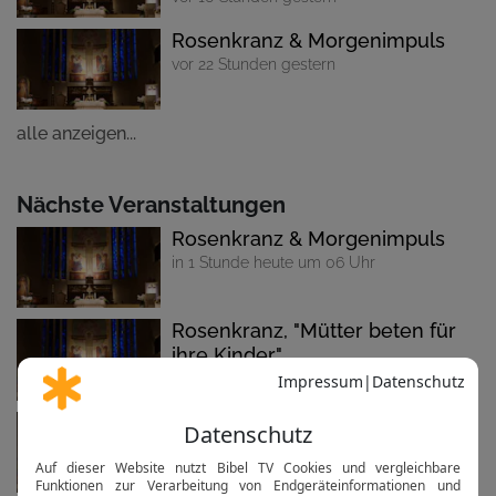
Rosenkranz & Morgenimpuls
vor 22 Stunden gestern
alle anzeigen...
Nächste Veranstaltungen
Rosenkranz & Morgenimpuls
in 1 Stunde heute um 06 Uhr
Rosenkranz, "Mütter beten für
ihre Kinder"
in 3 Stunden heute um 08:30 Uhr
Rosenkranz
in 13 Stunden heute um 18:15 Uhr