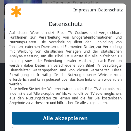
in 7 Tagen am So um 14 Uhr
Gottesdienst
in 14 Tagen am 23.08. um 14 Uhr
alle anzeigen...
Folge MeinGottesdienst.com auf den
Sozialen Medien
Mit der
Online Bibel
oder der
Bibel-App
von
BibelTV können Sie die Bibeltexte während