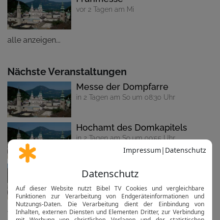
vor 2 Tagen am Mi
alle anzeigen...
Nächste Veranstaltungen
Messe der Dompfarre
in 2 Tagen am So um 08:30 Uhr
Hochamt des Domkapitels
in 2 Tagen am So um 09:55 Uhr
Frühmesse
in 3 Tagen am Mo um 06:25 Uhr
alle anzeigen...