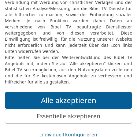
k geben?
al