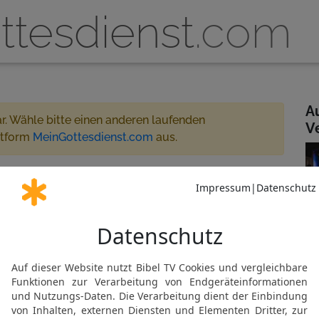
ttesdienst
.com
A
ar. Wähle bitte einen anderen laufenden
V
ttform
MeinGottesdienst.com
aus.
 Christengem. Ecclesia Langenfeld
treamt
artner oder MeinGottesdienst.com
em. Ecclesia
Gemeinde abonnieren
N