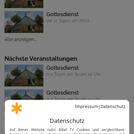
Gottesdienst
vor 12 Tagen am 26.07.
alle anzeigen...
Nächste Veranstaltungen
Gottesdienst
in 2 Tagen am So um 10 Uhr
Gottesdienst
in 2 Tagen am So um 14 Uhr
Gottesdienst
in 9 Tagen am 16.08. um 10 Uhr