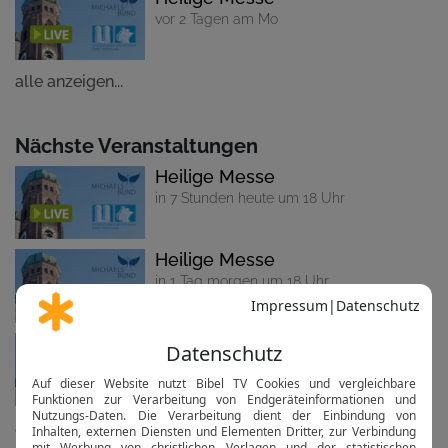
vor 2 Tagen am Mo
alle anzeigen...
Nächste Veranstaltungen
Heilige Messe
in 7 Stunden heute um 18 Uhr
Heilige Messe
in 1 Tag morgen um 18 Uhr
Heilige Messe
in 3 Tagen am So um 10 Uhr
alle anzeigen...