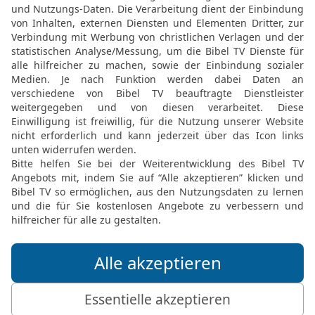
g
Gemeinde abonnieren
k geben?