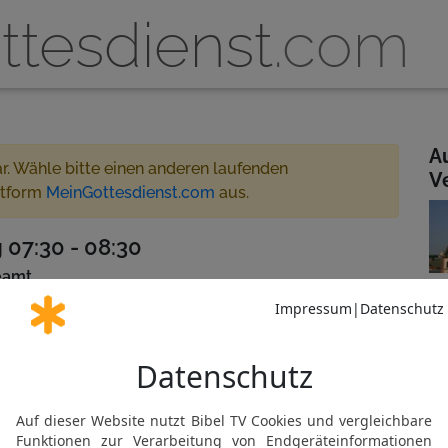
ttesdienst
.com
A
ar. Wähle bitte einen anderen laufenden
V
ttform
MeinGottesdienst.com
aus.
 07:30 - 08:30
reamt
r
 für MeinGottesdienst.com