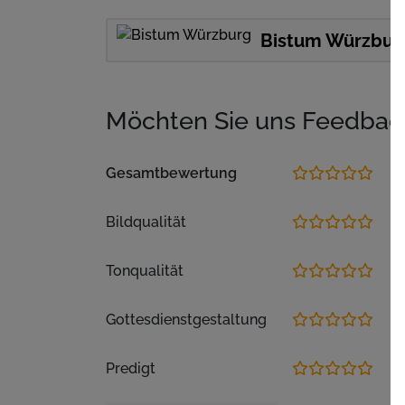
Bistum Würzbur
Möchten Sie uns Feedbac
Gesamtbewertung
Bildqualität
Tonqualität
Gottesdienstgestaltung
Predigt