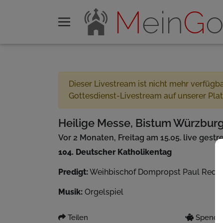
M
ein
G
o
Dieser Livestream ist nicht mehr verfügb
Gottesdienst-Livestream auf unserer Pla
Heilige Messe, Bistum Würzburg
Vor 2 Monaten, Freitag am 15.05. live gest
104. Deutscher Katholikentag
Predigt:
Weihbischof Dompropst Paul Rede
Musik:
Orgelspiel
Teilen
Spenden