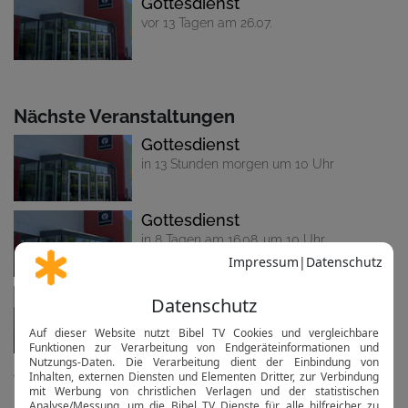
Gottesdienst
vor 13 Tagen am 26.07.
Nächste Veranstaltungen
Gottesdienst
in 13 Stunden morgen um 10 Uhr
Gottesdienst
in 8 Tagen am 16.08. um 10 Uhr
Gottesdienst
in 15 Tagen am 23.08. um 10 Uhr
alle anzeigen...