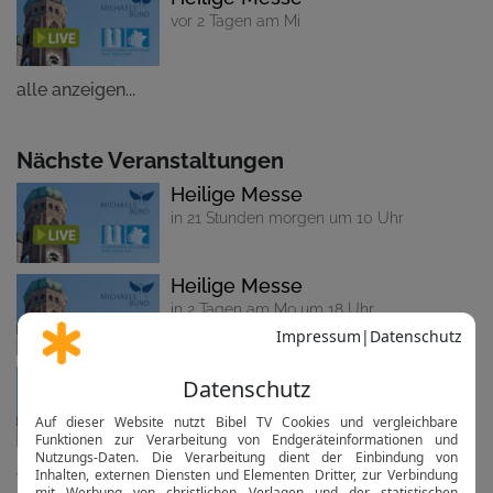
vor 2 Tagen am Mi
alle anzeigen...
Nächste Veranstaltungen
Heilige Messe
in 21 Stunden morgen um 10 Uhr
Heilige Messe
in 2 Tagen am Mo um 18 Uhr
Heilige Messe
in 3 Tagen am Di um 18 Uhr
alle anzeigen...