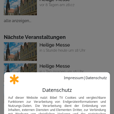
vor 8 Tagen am 28.07.
alle anzeigen...
Nächste Veranstaltungen
Heilige Messe
in 1 Stunde heute um 18 Uhr
Heilige Messe
in 1 Tag morgen um 18 Uhr
Heilige Messe
in 2 Tagen am Sa um 18 Uhr
alle anzeigen...