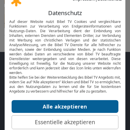
Gottesdienst
in 16 Tagen am 23.08. um 10 Uhr
alle anzeigen...
Folge MeinGottesdienst.com auf den
Sozialen Medien
Mit der
Online Bibel
oder der
Bibel-App
von
BibelTV können Sie die Bibeltexte während
des Gottesdienstes jederzeit mitlesen.