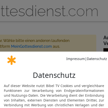
ttesdienst
.com
A
ar. Wähle bitte einen anderen laufenden
V
ttform
MeinGottesdienst.com
aus.
enau Rheindorf 19:00 - 19:45
reamt
 für MeinGottesdienst.com
 Rheindorf
Gemeinde abonnieren