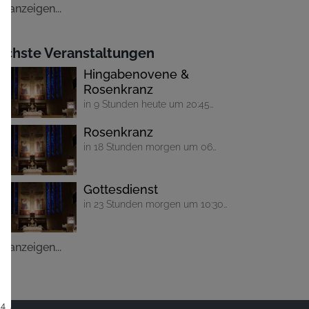
le anzeigen...
ächste Veranstaltungen
Hingabenovene &
Rosenkranz
in 9 Stunden heute um 20:45
Uhr
Rosenkranz
in 18 Stunden morgen um 06
Uhr
Gottesdienst
in 23 Stunden morgen um 10:30
Uhr
le anzeigen...