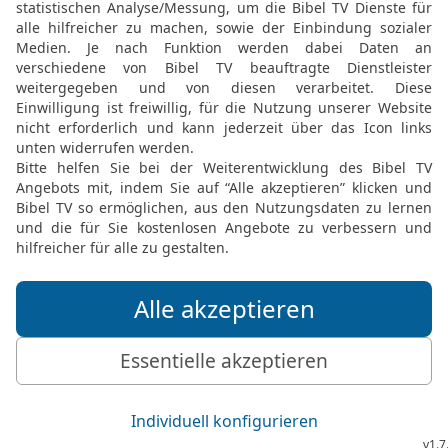
k geben?
al
N
al