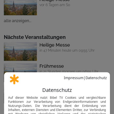
vor 6 Tagen am So
alle anzeigen...
Nächste Veranstaltungen
Heilige Messe
in 47 Minuten heute um 09:55 Uhr
Frühmesse
in 21 Stunden morgen um 06:55 Uhr
Frühmesse
in 4 Tagen am Do um 06:55 Uhr
alle anzeigen...