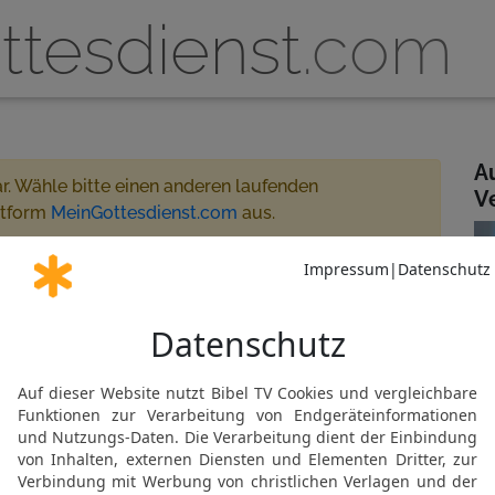
ttesdienst
.com
A
ar. Wähle bitte einen anderen laufenden
V
ttform
MeinGottesdienst.com
aus.
e 10:30 - 12:00
treamt
artner oder MeinGottesdienst.com
ese
Gemeinde abonnieren