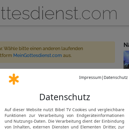
ttesdienst
.com
N
ar. Wähle bitte einen anderen laufenden
ttform
MeinGottesdienst.com
aus.
üsseldorf 14:00 - 16:30
treamt
 für MeinGottesdienst.com
Gemeinde abonnieren
al