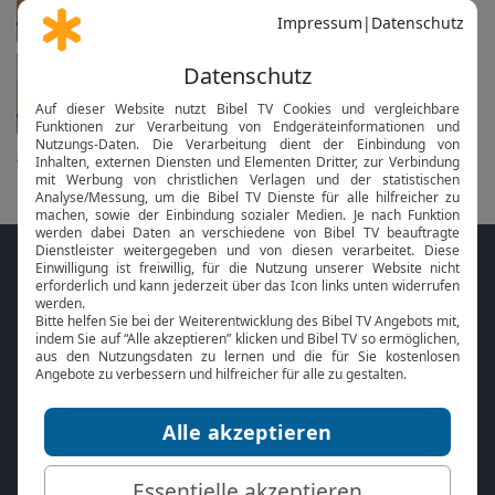
Gottesdienst
in 15 Tagen am 23.08. um 10 Uhr
alle anzeigen...
Folge MeinGottesdienst.com auf den
Sozialen Medien
Mit der
Online Bibel
oder der
Bibel-App
von
BibelTV können Sie die Bibeltexte während
des Gottesdienstes jederzeit mitlesen.