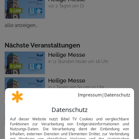
vor 2 Tagen am Di
alle anzeigen...
Nächste Veranstaltungen
Heilige Messe
in 11 Stunden heute um 18 Uhr
Heilige Messe
in 2 Tagen am So um 10 Uhr
Heilige Messe
in 3 Tagen am Mo um 18 Uhr
alle anzeigen...