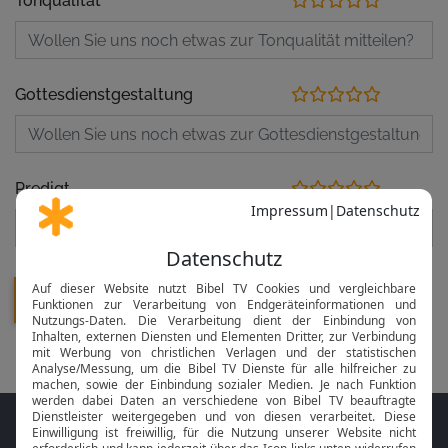
Tonqualität
Gottesdienstgestaltung
Predigt
Folge MeinGottesdienst.com auf den