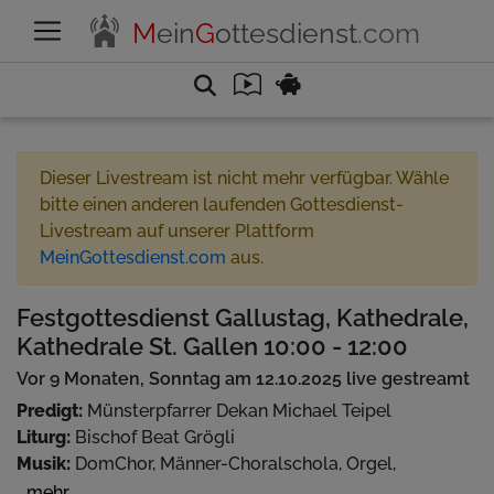
M
ein
G
ottesdienst
.com
Dieser Livestream ist nicht mehr verfügbar. Wähle
bitte einen anderen laufenden Gottesdienst-
Livestream auf unserer Plattform
MeinGottesdienst.com
aus.
Festgottesdienst Gallustag, Kathedrale,
Kathedrale St. Gallen 10:00 - 12:00
Vor 9 Monaten, Sonntag am 12.10.2025 live gestreamt
Predigt:
Münsterpfarrer Dekan Michael Teipel
Liturg:
Bischof Beat Grögli
Musik:
DomChor, Männer-Choralschola, Orgel,
Kantorengesänge
...mehr