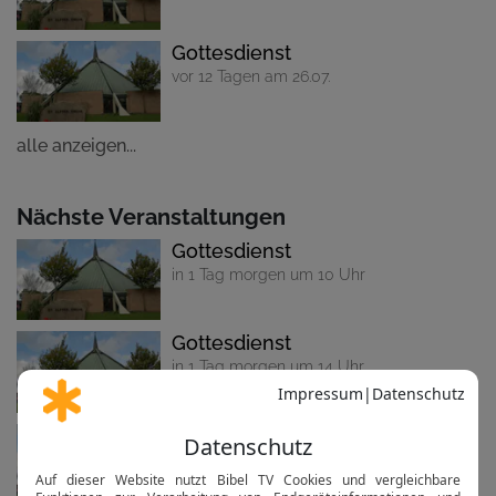
Gottesdienst
vor 12 Tagen am 26.07.
alle anzeigen...
Nächste Veranstaltungen
Gottesdienst
in 1 Tag morgen um 10 Uhr
Gottesdienst
in 1 Tag morgen um 14 Uhr
Gottesdienst
in 8 Tagen am 16.08. um 10 Uhr