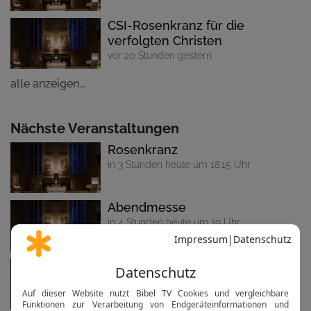
CSI-Rosenkranz für die
verfolgten Christen
vor 20 Stunden gestern
alle anzeigen...
Nächste Veranstaltungen
Rosenkranz
in 3 Stunden heute um 18:15 Uhr
Abendmesse
in 4 Stunden heute um 19 Uhr
Hingabenovene & Rosenkranz
in 6 Stunden heute um 20:45 Uhr