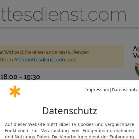
ttesdienst
.com
A
ar. Wähle bitte einen anderen laufenden
V
ttform
MeinGottesdienst.com
aus.
 18:00 - 19:30
e gestreamt
 für MeinGottesdienst.com