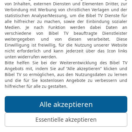
Gemeinde abonnieren
al
N
k geben?
al