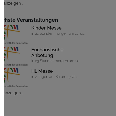
le anzeigen...
ächste Veranstaltungen
Kinder Messe
in 21 Stunden morgen um 17:30
Uhr
Eucharistische
Anbetung
in 23 Stunden morgen um 20
Uhr
Hl. Messe
in 2 Tagen am Sa um 17 Uhr
le anzeigen...