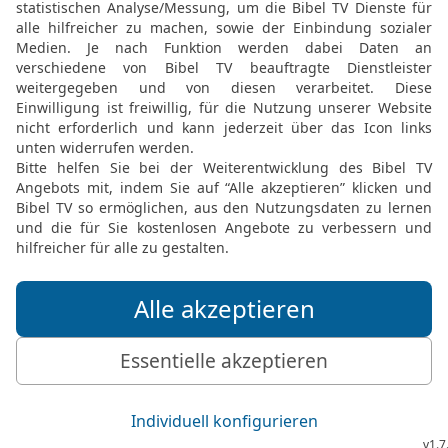
k geben?
al