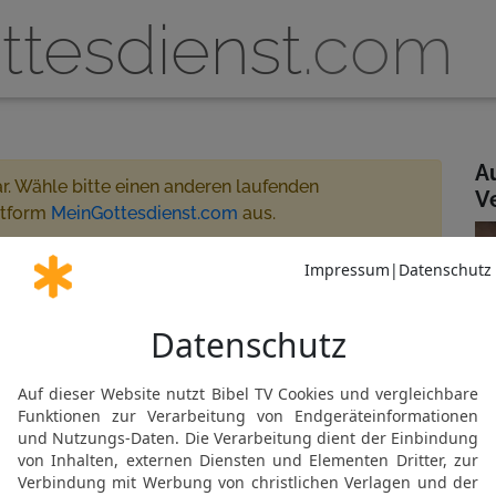
ttesdienst
.com
A
ar. Wähle bitte einen anderen laufenden
V
ttform
MeinGottesdienst.com
aus.
ecklinghausen 17:30 - 18:30
eamt
artner oder MeinGottesdienst.com
usen
Gemeinde abonnieren
N