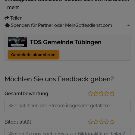
Mitbewohnern oder deiner Familie zu!
...mehr
Teilen
Mehr Information: www.tos.info/onlinegottesdienst/
Spenden für Partner oder MeinGottesdienst.com
Unterstütze unseren Dienst mit deiner Spende:
https://tos.info/spende
TOS Gemeinde Tübingen
Abonniere unseren Kanal: https://tos.info/s/subscribe
Gemeinde abonnieren
Möchten Sie uns Feedback geben?
Gesamtbewertung
Bildqualität