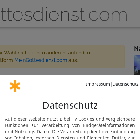
ttesdienst
.com
N
ar. Wähle bitte einen anderen laufenden
ttform
MeinGottesdienst.com
aus.
üsseldorf 14:00 - 16:30
ve gestreamt
 für MeinGottesdienst.com
Gemeinde abonnieren
al