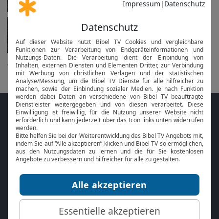
Heilige Messe
in 10 Tagen am 19.08. um 20 Uhr
alle anzeigen...
Folge MeinGottesdienst.com auf den
Sozialen Medien
Mit der
Online Bibel
oder der
Bibel-App
von
BibelTV können Sie die Bibeltexte während
des Gottesdienstes jederzeit mitlesen.