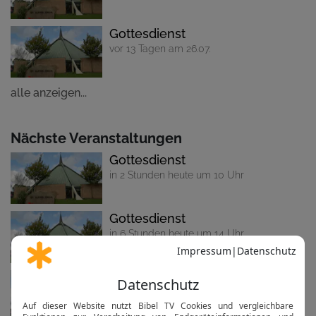
Gottesdienst
vor 13 Tagen am 26.07.
alle anzeigen...
Nächste Veranstaltungen
Gottesdienst
in 2 Stunden heute um 10 Uhr
Gottesdienst
in 6 Stunden heute um 14 Uhr
Gottesdienst
in 7 Tagen am So um 10 Uhr