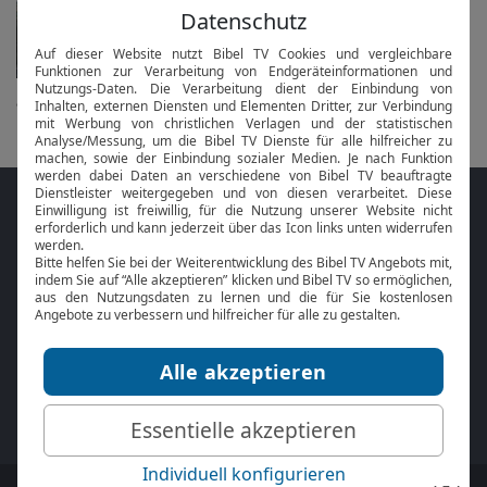
Vesper und Komplet
in 1 Tag morgen um 18 Uhr
alle anzeigen...
Folge MeinGottesdienst.com auf den
Sozialen Medien
Mit der
Online Bibel
oder der
Bibel-App
von
BibelTV können Sie die Bibeltexte während
des Gottesdienstes jederzeit mitlesen.