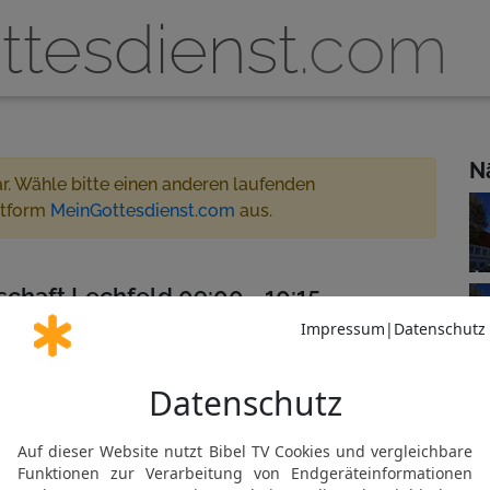
ttesdienst
.com
N
ar. Wähle bitte einen anderen laufenden
ttform
MeinGottesdienst.com
aus.
chaft Lechfeld 09:00 - 10:15
e gestreamt
 für MeinGottesdienst.com
al