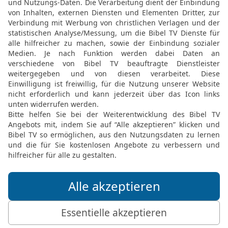
feld
Gemeinde abonnieren
k geben?