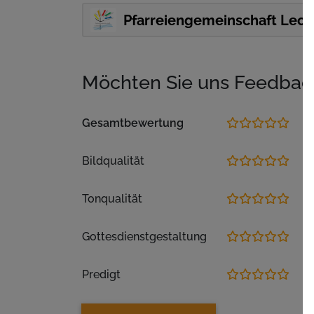
Pfarreiengemeinschaft Lech
Möchten Sie uns Feedbac
Gesamtbewertung
Bildqualität
Tonqualität
Gottesdienstgestaltung
Predigt