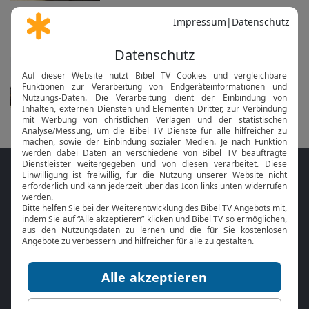
Nächste Veranstaltungen
Gottesdienst
in 20 Tagen am 30.08. um 10:30 Uhr
Folge MeinGottesdienst.com auf den
Sozialen Medien
Mit der
Online Bibel
oder der
Bibel-App
von
BibelTV können Sie die Bibeltexte während