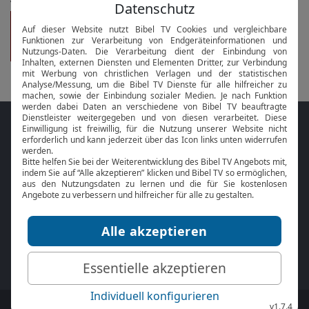
Open Air Gottesdienst, Pfarrei
Heilig Geist Kraichtal-Elsenz
vor 11 Tagen am 26.07.
Folge MeinGottesdienst.com auf den
Sozialen Medien
Mit der
Online Bibel
oder der
Bibel-App
von
BibelTV können Sie die Bibeltexte während
des Gottesdienstes jederzeit mitlesen.
MeinGottesdienst.com:
Impressum
|
Datenschutz