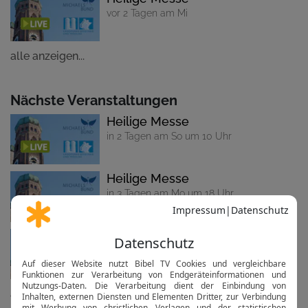
vor 2 Tagen am Mi
alle anzeigen...
Nächste Veranstaltungen
Heilige Messe
in 2 Tagen am So um 10 Uhr
Heilige Messe
in 3 Tagen am Mo um 18 Uhr
Heilige Messe
in 4 Tagen am Di um 18 Uhr
alle anzeigen...