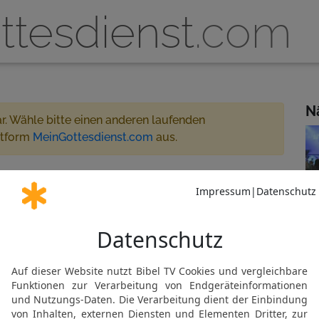
ttesdienst
.com
N
ar. Wähle bitte einen anderen laufenden
ttform
MeinGottesdienst.com
aus.
üsseldorf 14:00 - 16:30
eamt
 für MeinGottesdienst.com
Gemeinde abonnieren
al