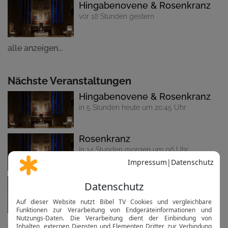
Hingabenovene & Rosenkranz
vor 18 Stunden gestern
alle anzeigen...
Nächste Veranstaltungen
Hingabenovene & Rosenkranz
in 5 Stunden heute um 20:45 Uhr
Rosenkranz
in 14 Stunden morgen um 06 Uhr
Gottesdienst
in 19 Stunden morgen um 10:30 Uhr
alle anzeigen...