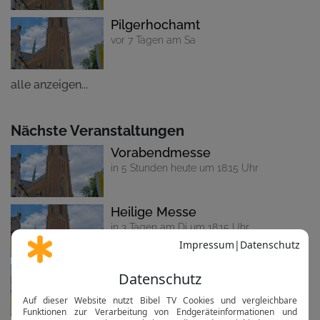
Pilgerhochamt
vor 7 Tagen am Sa
alle anzeigen...
Nächste Veranstaltungen
Vorabendmesse
in 5 Stunden heute um 18:15 Uhr
Heilige Messe
in 3 Tagen am Di um 18:15 Uhr
Pilgerhochamt
in 7 Tagen am Sa um 09:45 Uhr