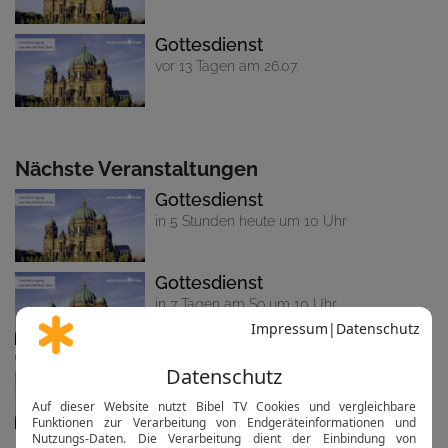
Gottesdienst
vor 13 Tagen am 26.07.
Nächste Veranstaltungen
Gottesdienst
in 5 Stunden heute um 10 Uhr
Gottesdienst
in 7 Tagen am So um 10 Uhr
Gottesdienst
in 14 Tagen am 23.08. um 10 Uhr