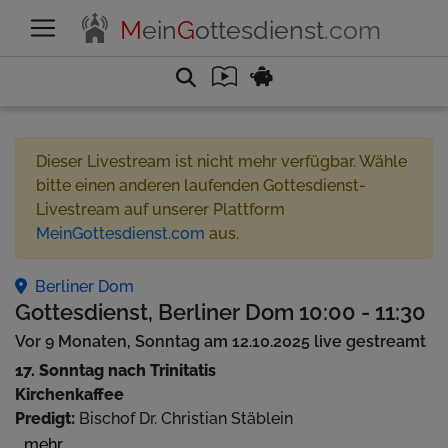
M
ein
G
ottesdienst
.com
Dieser Livestream ist nicht mehr verfügbar. Wähle
bitte einen anderen laufenden Gottesdienst-
Livestream auf unserer Plattform
MeinGottesdienst.com
aus.
Berliner Dom
Gottesdienst, Berliner Dom 10:00 - 11:30
Vor 9 Monaten, Sonntag am 12.10.2025 live gestreamt
17. Sonntag nach Trinitatis
Kirchenkaffee
Predigt:
Bischof Dr. Christian Stäblein
Musik:
Mädchenchor der Sing-Akademie zu Berlin
...mehr