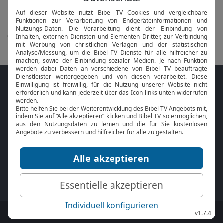
in 1 Tag morgen um 20 Uhr
alle anzeigen...
Folge MeinGottesdienst.com auf den
Sozialen Medien
Mit der
Online Bibel
oder der
Bibel-App
von
BibelTV können Sie die Bibeltexte während
des Gottesdienstes jederzeit mitlesen.
MeinGottesdienst.com:
Impressum
|
Datenschutz