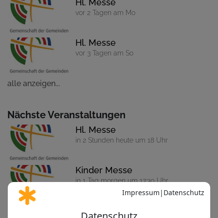
Hl. Messe
vor 2 Tagen am Mo
Hl. Messe
vor 3 Tagen am So
alle anzeigen...
Nächste Veranstaltungen
Hl. Messe
in 2 Stunden heute um 18 Uhr
Kinder Messe
in 1 Tag morgen um 17:30 Uhr
Eucharistische Anbetung