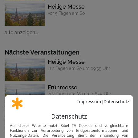
Heilige Messe
vor 5 Tagen am So
alle anzeigen...
Nächste Veranstaltungen
Heilige Messe
in 2 Tagen am So um 09:55 Uhr
Frühmesse
in 3 Tagen am Mo um 06:55 Uhr
Frühmesse
in 6 Tagen am Do um 06:55 Uhr