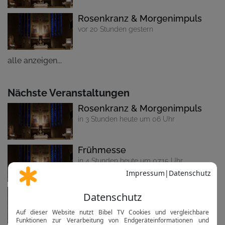
Rosenkranz & Morgenimpuls
vor 20 Stunden gestern
alle anzeigen...
Nächste Veranstaltungen
Rosenkranz & Morgenimpuls
in 3 Stunden heute um 06 Uhr
Frühmesse
in 4 Stunden heute um 07:15 Uhr
Hingabenovene & Rosenkranz
in 18 Stunden heute um 20:45 Uhr